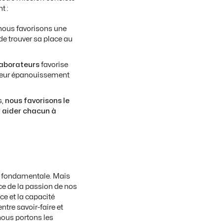
t :
 nous favorisons une
e trouver sa place au
laborateurs
favorise
 leur épanouissement
s,
nous favorisons le
r aider chacun à
est fondamentale. Mais
ice de la passion de nos
ace et la capacité
ntre savoir-faire et
 nous portons les